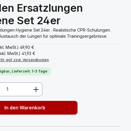
en Ersatzlungen
ne Set 24er
zlungen Hygiene Set 24er . Realistische CPR-Schulungen.
Austausch der Lungen für optimale Trainingsergebnisse.
nkl. MwSt.)
49,90 €
xkl. MwSt.)
41,93 €
wSt. ggf. zzgl. Versandkosten
ügbar, Lieferzeit: 1-3 Tage
Anzahl: Gib den gewünschten Wert ein 
In den Warenkorb