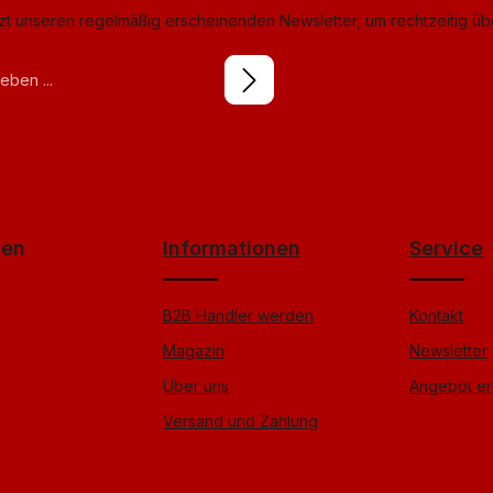
tzt unseren regelmäßig erscheinenden Newsletter, um rechtzeitig ü
izierung
ierten Felder sind Pflichtfelder.
tzbestimmungen
licken
zur Kenntnis
B
gelesen und bin mit ihnen
Friendly
Captcha ⇗
gen
Informationen
Service
B2B Händler werden
Kontakt
Magazin
Newsletter
Über uns
Angebot er
Versand und Zahlung