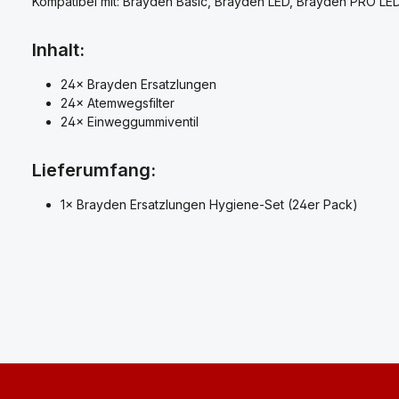
Kompatibel mit: Brayden Basic, Brayden LED, Brayden PRO LE
Inhalt:
24× Brayden Ersatzlungen
24× Atemwegsfilter
24× Einweggummiventil
Lieferumfang:
1× Brayden Ersatzlungen Hygiene-Set (24er Pack)