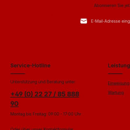
Abonnieren Sie je
E-Mail-Adresse*
Datenschutz
Anti-Roboter-Verif
Die mit einem Stern (*) mark
Ich habe die
Datenschu
Hier k
genommen und die
AG
einverstanden.
*
Service-Hotline
Leistun
Unterstützung und Beratung unter:
Einweisung
Wartung
+49 (0) 22 27 / 85 888
90
Montag bis Freitag: 09:00 - 17:00 Uhr
Oder über unser
Kontaktformular
.