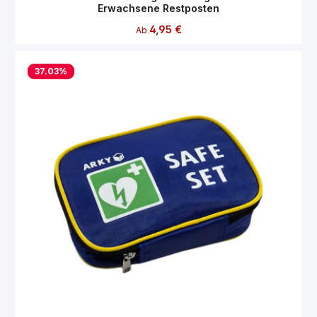
Erwachsene Restposten
Regulärer Preis:
4,95 €
Ab
37.03
%