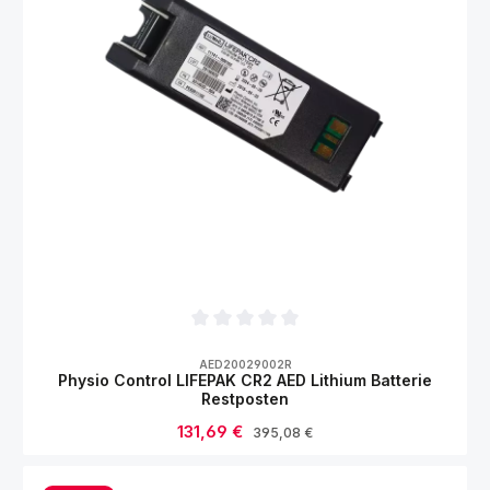
Durchschnittliche Bewertung von 0 von 5
AED20029002R
Physio Control LIFEPAK CR2 AED Lithium Batterie
Restposten
Verkaufspreis:
131,69 €
Regulärer Preis:
395,08 €