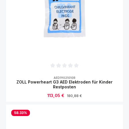
Durchschnittliche Bewertung von 0 von 5
AED19021010R
ZOLL Powerheart G3 AED Elektroden für Kinder
Restposten
Verkaufspreis:
113,05 €
Regulärer Preis:
180,88 €
58.33
%