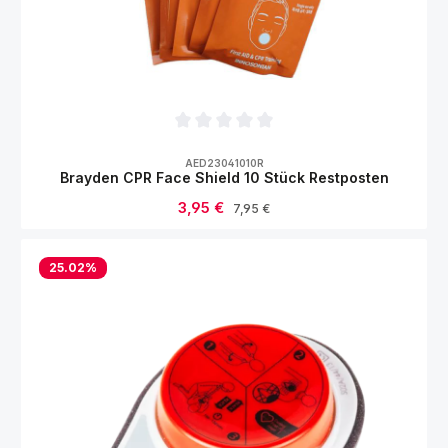
Durchschnittliche Bewertung von 0 von 5
AED23041010R
Brayden CPR Face Shield 10 Stück Restposten
Verkaufspreis:
3,95 €
Regulärer Preis:
7,95 €
25.02
%