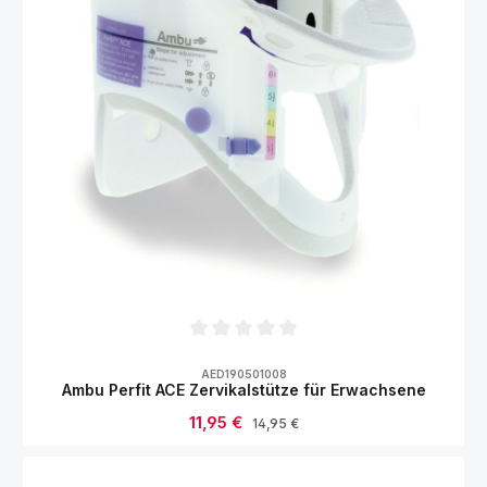
Durchschnittliche Bewertung von 0 von 5
AED190501008
Ambu Perfit ACE Zervikalstütze für Erwachsene
Verkaufspreis:
11,95 €
Regulärer Preis:
14,95 €