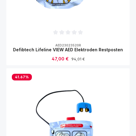
Durchschnittliche Bewertung von 0 von 5
AED23023520R
Defibtech Lifeline VIEW AED Elektroden Restposten
Verkaufspreis:
47,00 €
Regulärer Preis:
94,01 €
41.67
%