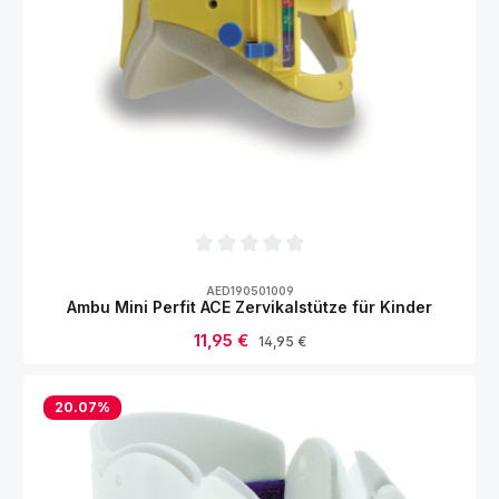
Durchschnittliche Bewertung von 0 von 5
AED190501009
Ambu Mini Perfit ACE Zervikalstütze für Kinder
Verkaufspreis:
11,95 €
Regulärer Preis:
14,95 €
20.07
%