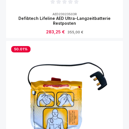
Durchschnittliche Bewertung von 0 von 5
AED23023503R
Defibtech Lifeline AED Ultra-Langzeitbatterie
Restposten
Verkaufspreis:
283,25 €
Regulärer Preis:
355,00 €
50.01
%