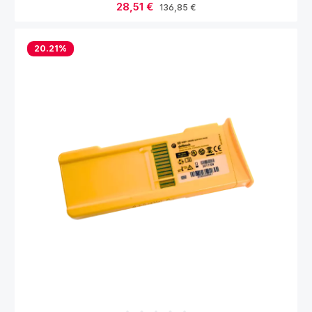
Verkaufspreis:
28,51 €
Regulärer Preis:
136,85 €
20.21
%