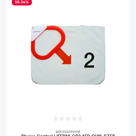
58.34
%
Durchschnittliche Bewertung von 0 von 5
AED20029001R