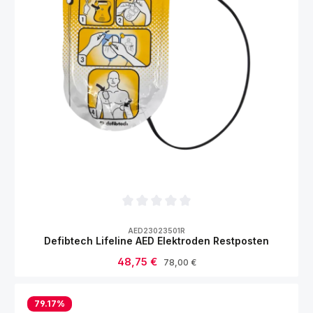
Durchschnittliche Bewertung von 0 von 5
AED23023501R
Defibtech Lifeline AED Elektroden Restposten
Verkaufspreis:
48,75 €
Regulärer Preis:
78,00 €
79.17
%