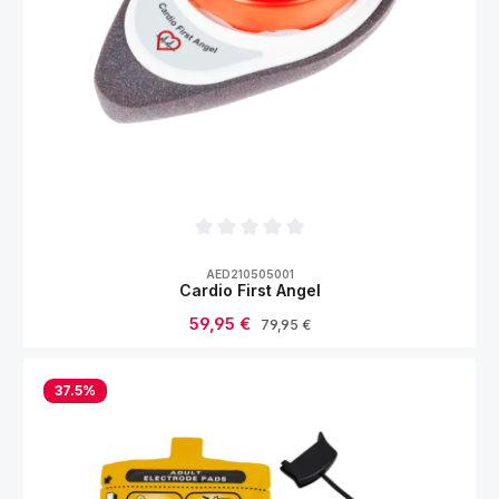
Durchschnittliche Bewertung von 0 von 5
AED210505001
Cardio First Angel
Verkaufspreis:
59,95 €
Regulärer Preis:
79,95 €
37.5
%