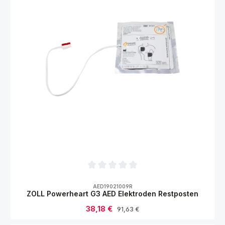
Durchschnittliche Bewertung von 0 von 5
AED19021009R
ZOLL Powerheart G3 AED Elektroden Restposten
Verkaufspreis:
38,18 €
Regulärer Preis:
91,63 €