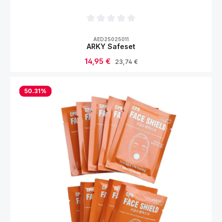
Durchschnittliche Bewertung von 0 von 5
AED25025011
ARKY Safeset
Verkaufspreis:
14,95 €
Regulärer Preis:
23,74 €
50.31
%