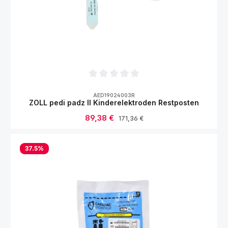
Durchschnittliche Bewertung von 0 von 5
AED19024003R
ZOLL pedi padz II Kinderelektroden Restposten
Verkaufspreis:
89,38 €
Regulärer Preis:
171,36 €
37.5
%