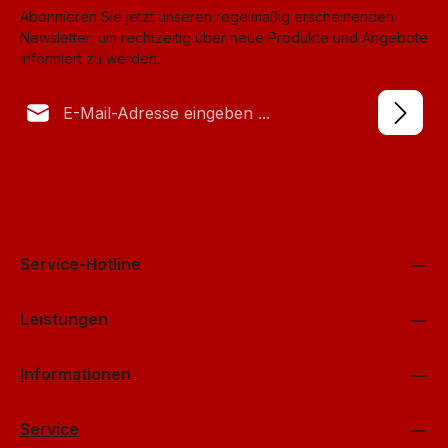
Abonnieren Sie jetzt unseren regelmäßig erscheinenden
Newsletter, um rechtzeitig über neue Produkte und Angebote
informiert zu werden.
E-Mail-Adresse*
Datenschutz
Anti-Roboter-Verifizierung
Die mit einem Stern (*) markierten Felder sind Pflichtfelder.
Ich habe die
Datenschutzbestimmungen
Hier klicken
zur Kenntnis
genommen und die
AGB
gelesen und bin mit ihnen
Friendly
Captcha ⇗
einverstanden.
*
Service-Hotline
Leistungen
Informationen
Service