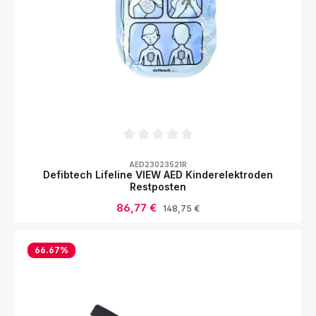
Durchschnittliche Bewertung von 0 von 5
AED23023521R
Defibtech Lifeline VIEW AED Kinderelektroden
Restposten
Verkaufspreis:
86,77 €
Regulärer Preis:
148,75 €
66.67
%