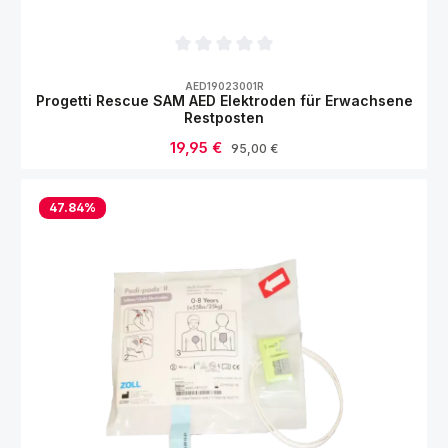
Durchschnittliche Bewertung von 0 von 5
AED19023001R
Progetti Rescue SAM AED Elektroden für Erwachsene
Restposten
Verkaufspreis:
19,95 €
Regulärer Preis:
95,00 €
47.84
%