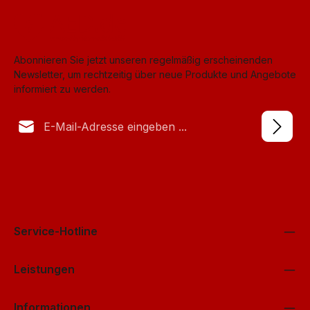
Abonnieren Sie jetzt unseren regelmäßig erscheinenden
Newsletter, um rechtzeitig über neue Produkte und Angebote
informiert zu werden.
E-Mail-Adresse*
Datenschutz
Anti-Roboter-Verifizierung
Die mit einem Stern (*) markierten Felder sind Pflichtfelder.
Ich habe die
Datenschutzbestimmungen
Hier klicken
zur Kenntnis
genommen und die
AGB
gelesen und bin mit ihnen
Friendly
Captcha ⇗
einverstanden.
*
Service-Hotline
Leistungen
Informationen