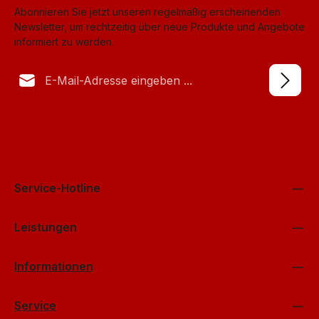
Abonnieren Sie jetzt unseren regelmäßig erscheinenden
Newsletter, um rechtzeitig über neue Produkte und Angebote
informiert zu werden.
E-Mail-Adresse*
Datenschutz
Anti-Roboter-Verifizierung
Die mit einem Stern (*) markierten Felder sind Pflichtfelder.
Ich habe die
Datenschutzbestimmungen
Hier klicken
zur Kenntnis
genommen und die
AGB
gelesen und bin mit ihnen
Friendly
Captcha ⇗
einverstanden.
*
Service-Hotline
Leistungen
Informationen
Service