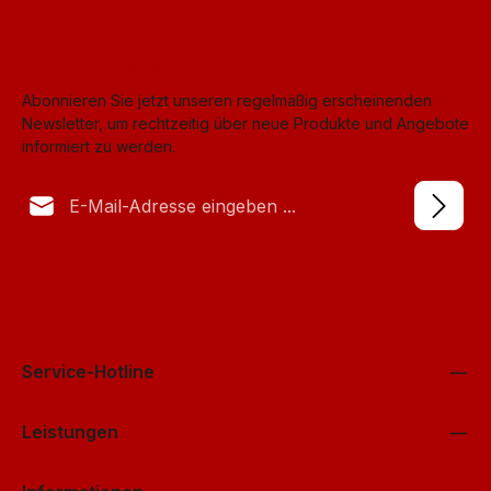
Abonnieren Sie jetzt unseren regelmäßig erscheinenden
Newsletter, um rechtzeitig über neue Produkte und Angebote
informiert zu werden.
E-Mail-Adresse*
Datenschutz
Anti-Roboter-Verifizierung
Die mit einem Stern (*) markierten Felder sind Pflichtfelder.
Ich habe die
Datenschutzbestimmungen
Hier klicken
zur Kenntnis
genommen und die
AGB
gelesen und bin mit ihnen
Friendly
Captcha ⇗
einverstanden.
*
Service-Hotline
Leistungen