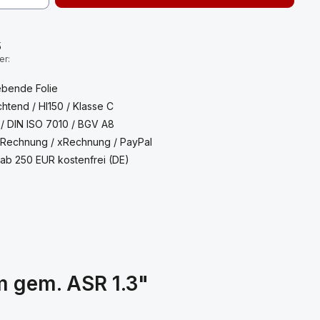
:
5
er:
ebende Folie
htend / HI150 / Klasse C
 / DIN ISO 7010 / BGV A8
 Rechnung / xRechnung / PayPal
ab 250 EUR kostenfrei (DE)
m gem. ASR 1.3"