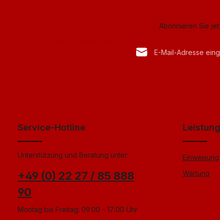
Abonnieren Sie je
E-Mail-Adresse*
Datenschutz
Anti-Roboter-Verif
Die mit einem Stern (*) mark
Ich habe die
Datenschu
Hier k
genommen und die
AG
einverstanden.
*
Service-Hotline
Leistun
Unterstützung und Beratung unter:
Einweisung
Wartung
+49 (0) 22 27 / 85 888
90
Montag bis Freitag: 09:00 - 17:00 Uhr