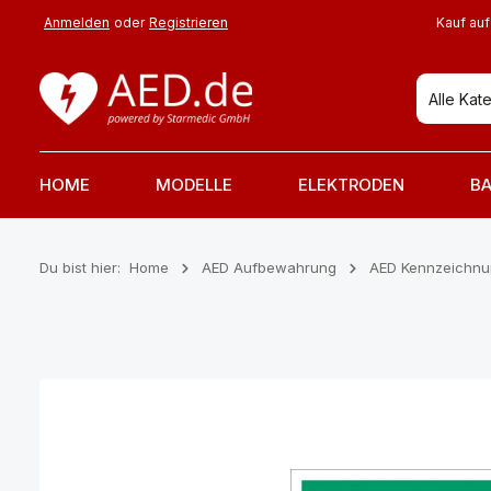
 Hauptinhalt springen
Zur Suche springen
Zur Hauptnavigation springen
Anmelden
oder
Registrieren
Kauf auf
Alle Kat
HOME
MODELLE
ELEKTRODEN
BA
Du bist hier:
Home
AED Aufbewahrung
AED Kennzeichn
Bildergalerie überspringen