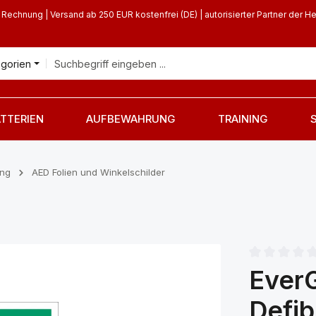
 Rechnung | Versand ab 250 EUR kostenfrei (DE) | autorisierter Partner der He
egorien
TTERIEN
AUFBEWAHRUNG
TRAINING
ung
AED Folien und Winkelschilder
Durchschnittl
EverG
Defib