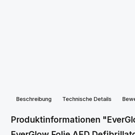
Beschreibung
Technische Details
Bewe
Produktinformationen "EverGlo
EverGlow Folie AED Defibrilla