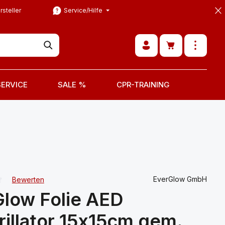
rsteller
Service/Hilfe
Warenkorb ent
SERVICE
SALE %
CPR-TRAINING
EverGlow GmbH
Bewerten
iche Bewertung von 0 von 5 Sternen
low Folie AED
rillator 15x15cm gem.