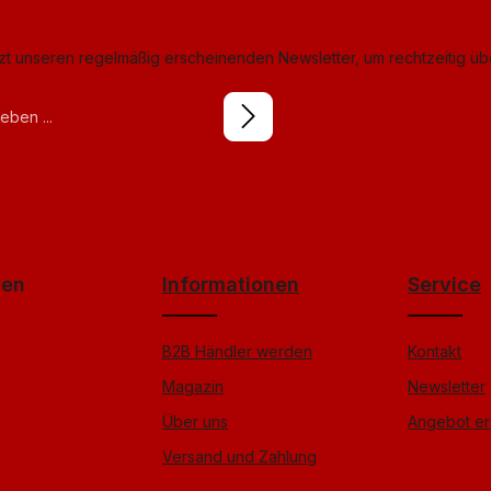
tzt unseren regelmäßig erscheinenden Newsletter, um rechtzeitig ü
izierung
ierten Felder sind Pflichtfelder.
tzbestimmungen
licken
zur Kenntnis
B
gelesen und bin mit ihnen
Friendly
Captcha ⇗
gen
Informationen
Service
B2B Händler werden
Kontakt
Magazin
Newsletter
Über uns
Angebot er
Versand und Zahlung