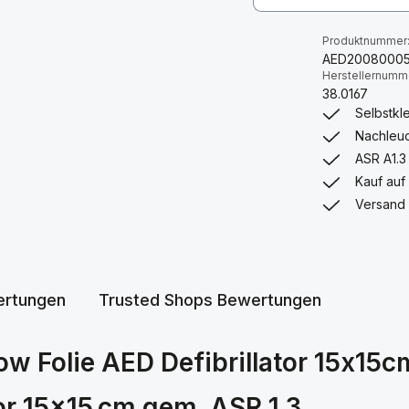
Produktnummer
AED2008000
Herstellernumm
38.0167
Selbstkl
Nachleuc
ASR A1.3
Kauf auf
Versand 
rtungen
Trusted Shops Bewertungen
w Folie AED Defibrillator 15x15c
tor 15×15 cm gem. ASR 1.3