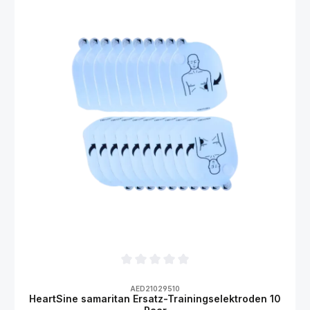
Durchschnittliche Bewertung von 0 von 5
AED21029510
HeartSine samaritan Ersatz-Trainingselektroden 10