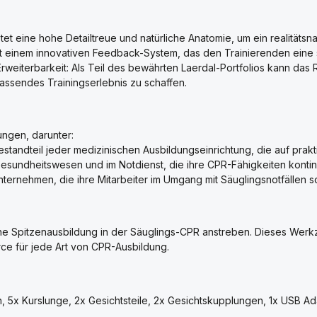
 eine hohe Detailtreue und natürliche Anatomie, um ein realitätsna
 mit einem innovativen Feedback-System, das den Trainierenden eine
Erweiterbarkeit: Als Teil des bewährten Laerdal-Portfolios kann da
ssendes Trainingserlebnis zu schaffen.
ungen, darunter:
standteil jeder medizinischen Ausbildungseinrichtung, die auf prakt
Gesundheitswesen und im Notdienst, die ihre CPR-Fähigkeiten kontin
nternehmen, die ihre Mitarbeiter im Umgang mit Säuglingsnotfällen s
e Spitzenausbildung in der Säuglings-CPR anstreben. Dieses Werkzeu
rce für jede Art von CPR-Ausbildung.
on, 5x Kurslunge, 2x Gesichtsteile, 2x Gesichtskupplungen, 1x USB A