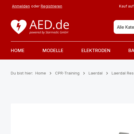
 Hauptinhalt springen
Zur Suche springen
Zur Hauptnavigation springen
Anmelden
oder
Registrieren
Kauf auf
Alle Kat
HOME
MODELLE
ELEKTRODEN
BA
Du bist hier:
Home
CPR-Training
Laerdal
Laerdal Re
Bildergalerie überspringen