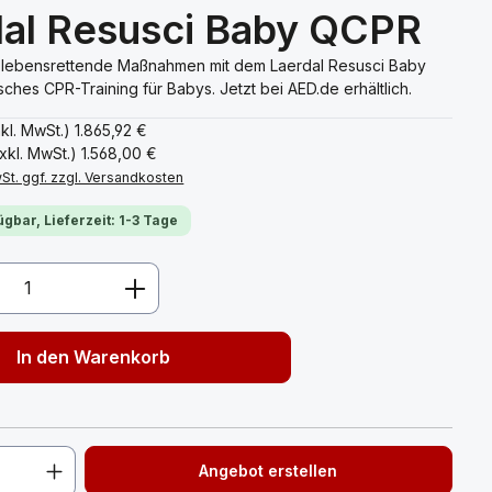
dal Resusci Baby QCPR
e lebensrettende Maßnahmen mit dem Laerdal Resusci Baby
sches CPR-Training für Babys. Jetzt bei AED.de erhältlich.
nkl. MwSt.)
1.865,92 €
xkl. MwSt.)
1.568,00 €
wSt. ggf. zzgl. Versandkosten
ügbar, Lieferzeit: 1-3 Tage
Anzahl: Gib den gewünschten Wert ein 
In den Warenkorb
Angebot erstellen