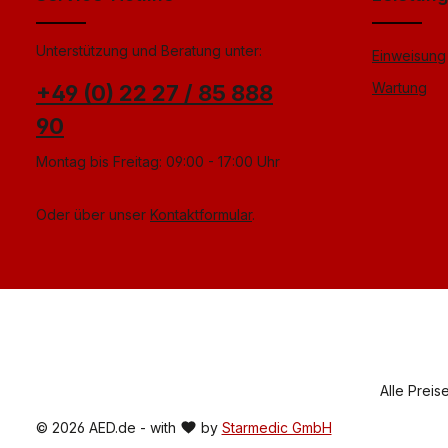
Unterstützung und Beratung unter:
Einweisung
Wartung
+49 (0) 22 27 / 85 888
90
Montag bis Freitag: 09:00 - 17:00 Uhr
Oder über unser
Kontaktformular
.
Alle Preis
© 2026 AED.de - with
by
Starmedic GmbH