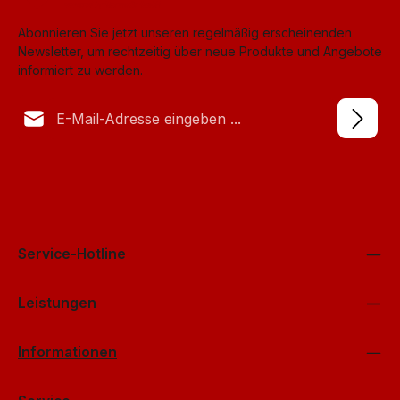
Abonnieren Sie jetzt unseren regelmäßig erscheinenden
Newsletter, um rechtzeitig über neue Produkte und Angebote
informiert zu werden.
E-Mail-Adresse*
Datenschutz
Anti-Roboter-Verifizierung
Die mit einem Stern (*) markierten Felder sind Pflichtfelder.
Ich habe die
Datenschutzbestimmungen
Hier klicken
zur Kenntnis
genommen und die
AGB
gelesen und bin mit ihnen
Friendly
Captcha ⇗
einverstanden.
*
Service-Hotline
Leistungen
Informationen