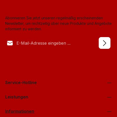
Abonnieren Sie jetzt unseren regelmäßig erscheinenden
Newsletter, um rechtzeitig über neue Produkte und Angebote
informiert zu werden.
E-Mail-Adresse*
Datenschutz
Anti-Roboter-Verifizierung
Die mit einem Stern (*) markierten Felder sind Pflichtfelder.
Ich habe die
Datenschutzbestimmungen
Hier klicken
zur Kenntnis
genommen und die
AGB
gelesen und bin mit ihnen
Friendly
Captcha ⇗
einverstanden.
*
Service-Hotline
Leistungen
Informationen