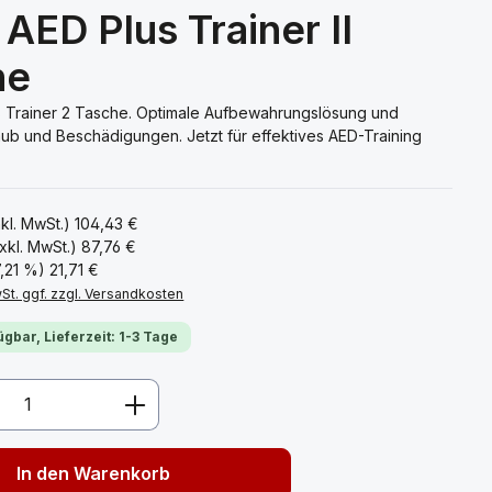
AED Plus Trainer II
he
 Trainer 2 Tasche. Optimale Aufbewahrungslösung und
aub und Beschädigungen. Jetzt für effektives AED-Training
nkl. MwSt.)
104,43 €
xkl. MwSt.)
87,76 €
17,21 %)
21,71 €
wSt. ggf. zzgl. Versandkosten
ügbar, Lieferzeit: 1-3 Tage
Anzahl: Gib den gewünschten Wert ein 
In den Warenkorb