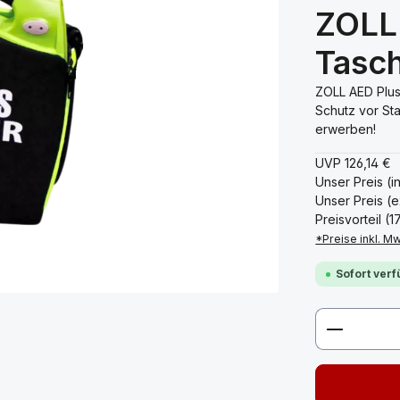
ZOLL 
Tasc
ZOLL AED Plus
Schutz vor St
erwerben!
UVP
126,14 €
Unser Preis (i
Unser Preis (e
Preisvorteil (
*Preise inkl. M
Sofort verf
Produkt 