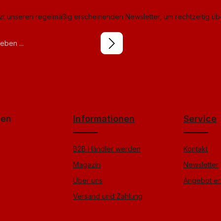
tzt unseren regelmäßig erscheinenden Newsletter, um rechtzeitig ü
izierung
ierten Felder sind Pflichtfelder.
tzbestimmungen
licken
zur Kenntnis
B
gelesen und bin mit ihnen
Friendly
Captcha ⇗
gen
Informationen
Service
B2B Händler werden
Kontakt
Magazin
Newsletter
Über uns
Angebot er
Versand und Zahlung