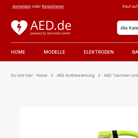
 Hauptinhalt springen
Zur Suche springen
Zur Hauptnavigation springen
Anmelden
oder
Registrieren
Kauf auf
Alle Kat
HOME
MODELLE
ELEKTRODEN
BA
Du bist hier:
Home
AED Aufbewahrung
AED Taschen und
Bildergalerie überspringen