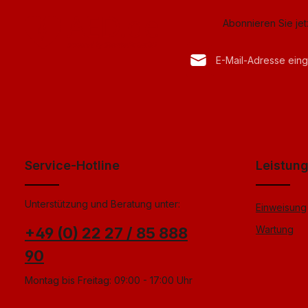
Abonnieren Sie je
E-Mail-Adresse*
Datenschutz
Anti-Roboter-Verif
Die mit einem Stern (*) mark
Ich habe die
Datenschu
Hier k
genommen und die
AG
einverstanden.
*
Service-Hotline
Leistun
Unterstützung und Beratung unter:
Einweisung
Wartung
+49 (0) 22 27 / 85 888
90
Montag bis Freitag: 09:00 - 17:00 Uhr