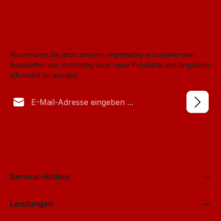
Abonnieren Sie jetzt unseren regelmäßig erscheinenden
Newsletter, um rechtzeitig über neue Produkte und Angebote
informiert zu werden.
E-Mail-Adresse*
Datenschutz
Anti-Roboter-Verifizierung
Die mit einem Stern (*) markierten Felder sind Pflichtfelder.
Ich habe die
Datenschutzbestimmungen
Hier klicken
zur Kenntnis
genommen und die
AGB
gelesen und bin mit ihnen
Friendly
Captcha ⇗
einverstanden.
*
Service-Hotline
Leistungen