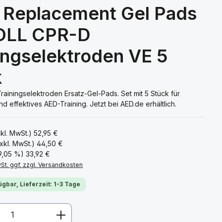
 Replacement Gel Pads
ZOLL CPR-D
ingselektroden VE 5
k
ainingselektroden Ersatz-Gel-Pads. Set mit 5 Stück für
und effektives AED-Training. Jetzt bei AED.de erhältlich.
nkl. MwSt.)
52,95 €
xkl. MwSt.)
44,50 €
39,05 %)
33,92 €
wSt. ggf. zzgl. Versandkosten
ügbar, Lieferzeit: 1-3 Tage
Anzahl: Gib den gewünschten Wert ein 