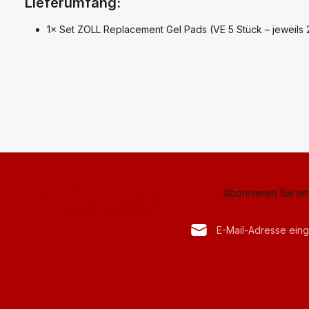
Lieferumfang:
1× Set ZOLL Replacement Gel Pads (VE 5 Stück – jeweils 
Abonnieren Sie je
E-Mail-Adresse*
Datenschutz
Anti-Roboter-Verif
Die mit einem Stern (*) mark
Ich habe die
Datenschu
Hier k
genommen und die
AG