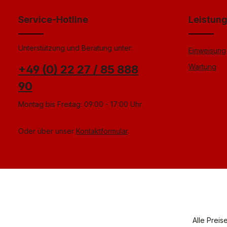
einverstanden.
*
Service-Hotline
Leistun
Unterstützung und Beratung unter:
Einweisung
Wartung
+49 (0) 22 27 / 85 888
90
Montag bis Freitag: 09:00 - 17:00 Uhr
Oder über unser
Kontaktformular
.
Alle Preis