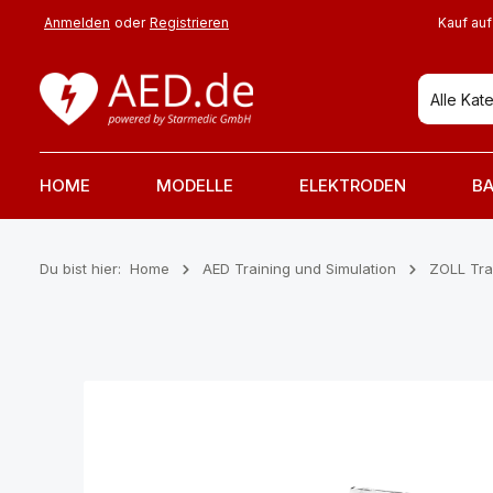
 Hauptinhalt springen
Zur Suche springen
Zur Hauptnavigation springen
Anmelden
oder
Registrieren
Kauf auf
Alle Kat
HOME
MODELLE
ELEKTRODEN
BA
Du bist hier:
Home
AED Training und Simulation
ZOLL Tra
Bildergalerie überspringen