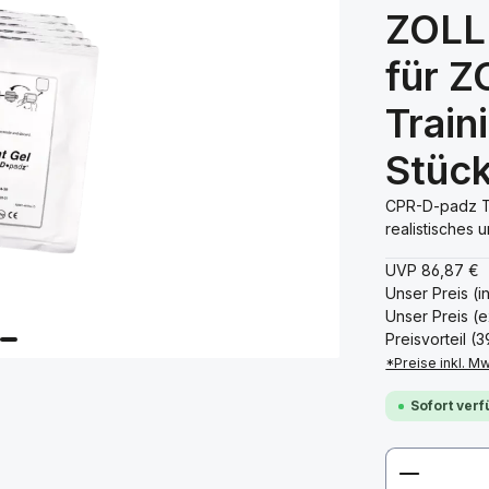
ZOLL
für 
Train
Stüc
CPR-D-padz Tr
realistisches 
UVP
86,87 €
Unser Preis (i
Unser Preis (e
Preisvorteil (
*Preise inkl. M
Sofort verf
Produkt 