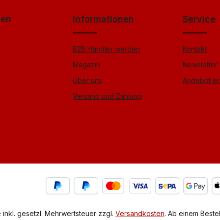
gen
Informationen
Service
B2B Händler werden
Kontakt
Magazin
Newsletter
Über uns
Angebot er
Versand und Zahlung
e inkl. gesetzl. Mehrwertsteuer zzgl.
Versandkosten
. Ab einem Bestel