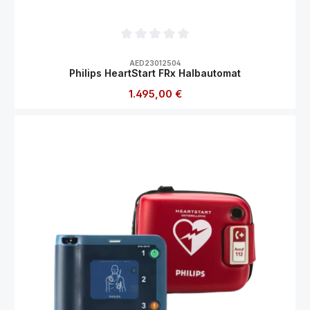
Durchschnittliche Bewertung von 0 von 5
AED23012504
Philips HeartStart FRx Halbautomat
Regulärer Preis:
1.495,00 €