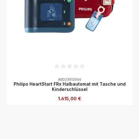
Durchschnittliche Bewertung von 0 von 5
AED23012506
Philips HeartStart FRx Halbautomat mit Tasche und
Kinderschlüssel
Regulärer Preis:
1.615,00 €