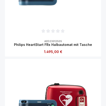
Durchschnittliche Bewertung von 0 von 5
AED23012505
Philips HeartStart FRx Halbautomat mit Tasche
Regulärer Preis:
1.495,00 €