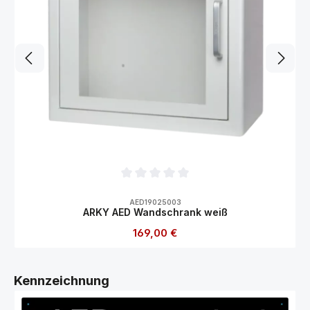
Durchschnittliche Bewertung von 0 von 5
AED19025003
ARKY AED Wandschrank weiß
Regulärer Preis:
169,00 €
Produktgalerie überspringen
Kennzeichnung