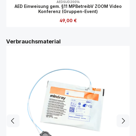
AEDSUD20014
AED Einweisung gem. §11 MPBetreibV ZOOM Video
Konferenz (Gruppen-Event)
Regulärer Preis:
49,00 €
Produktgalerie überspringen
Verbrauchsmaterial