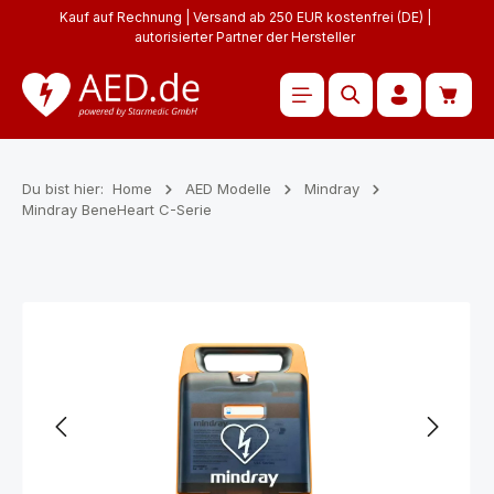
Kauf auf Rechnung | Versand ab 250 EUR kostenfrei (DE) |
Zum Hauptinhalt springen
autorisierter Partner der Hersteller
Waren
Du bist hier:
Home
AED Modelle
Mindray
Mindray BeneHeart C-Serie
Bildergalerie überspringen