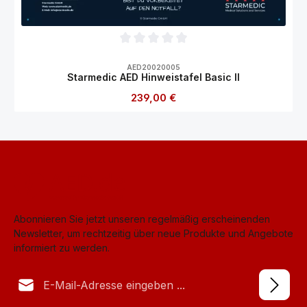
Durchschnittliche Bewertung von 0 von 5
AED20020005
Starmedic AED Hinweistafel Basic II
Regulärer Preis:
239,00 €
Abonnieren Sie jetzt unseren regelmäßig erscheinenden
Newsletter, um rechtzeitig über neue Produkte und Angebote
informiert zu werden.
E-Mail-Adresse*