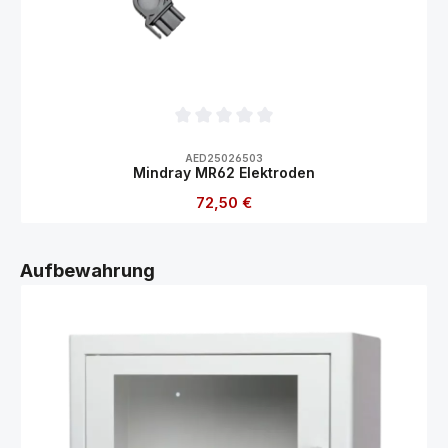
Durchschnittliche Bewertung von 0 von 5
AED25026503
Mindray MR62 Elektroden
Regulärer Preis:
72,50 €
Produktgalerie überspringen
Aufbewahrung