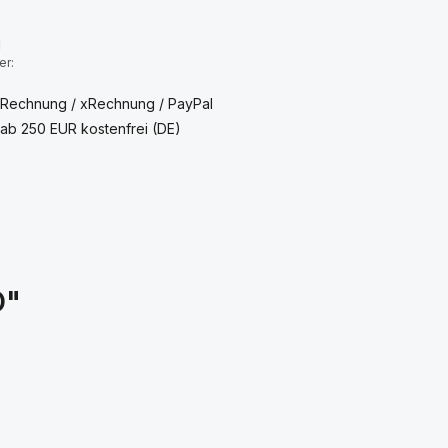
:
1
er:
 Rechnung / xRechnung / PayPal
ab 250 EUR kostenfrei (DE)
O"