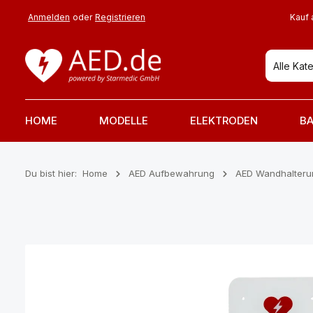
 Hauptinhalt springen
Zur Suche springen
Zur Hauptnavigation springen
Anmelden
oder
Registrieren
Kauf 
Alle Kat
HOME
MODELLE
ELEKTRODEN
BA
Du bist hier:
Home
AED Aufbewahrung
AED Wandhalter
Bildergalerie überspringen