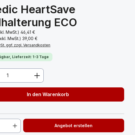
edic HeartSave
halterung ECO
nkl. MwSt.)
46,41 €
xkl. MwSt.)
39,00 €
wSt. ggf. zzgl. Versandkosten
ügbar, Lieferzeit: 1-3 Tage
Anzahl: Gib den gewünschten Wert ein 
In den Warenkorb
Angebot erstellen