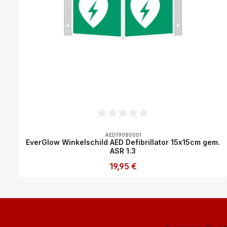
Durchschnittliche Bewertung von 0 vo
AED19080001
EverGlow Winkelschild AED Defibrillator 15x15cm gem.
ASR 1.3
Regulärer Preis:
19,95 €
Produkt Anzahl: Gib den gewünsch