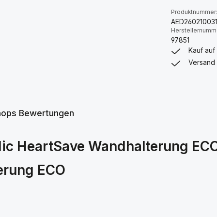
Produktnummer
AED26021003
Herstellernumm
97851
Kauf auf
Versand 
hops Bewertungen
dic HeartSave Wandhalterung EC
erung ECO