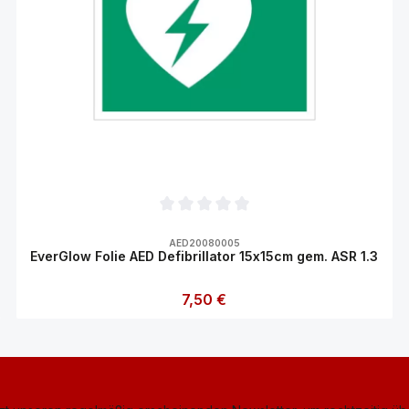
n 5 Sternen
Durchschnittliche Bewertung von 0 von 5
AED20080005
EverGlow Folie AED Defibrillator 15x15cm gem. ASR 1.3
Regulärer Preis:
7,50 €
ten Wert ein oder benutze die Schaltfl
Produkt Anzahl: Gib den gewünschte