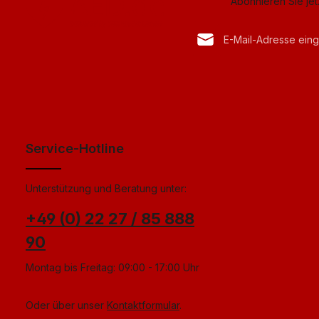
Abonnieren Sie je
E-Mail-Adresse*
Datenschutz
Anti-Roboter-Verif
Die mit einem Stern (*) mark
Ich habe die
Datenschu
Hier k
genommen und die
AG
einverstanden.
*
Service-Hotline
Unterstützung und Beratung unter:
+49 (0) 22 27 / 85 888
90
Montag bis Freitag: 09:00 - 17:00 Uhr
Oder über unser
Kontaktformular
.