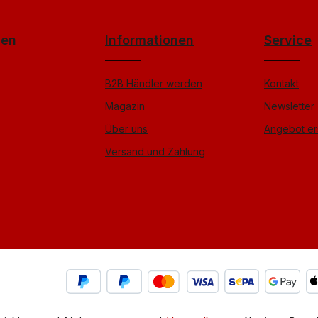
Friendly
Captcha ⇗
gen
Informationen
Service
B2B Händler werden
Kontakt
Magazin
Newsletter
Über uns
Angebot er
Versand und Zahlung