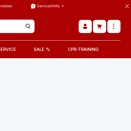
rsteller
Service/Hilfe
Warenkorb ent
SERVICE
SALE %
CPR-TRAINING