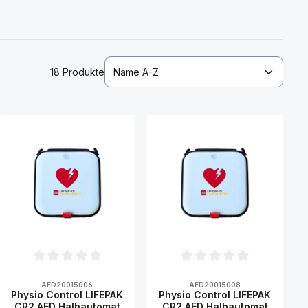
18 Produkte
tung von 0 von 5 Sternen
Durchschnittliche Bewertung von 0 von 5 Sternen
Durchschnittliche Bewertun
AED20015006
AED20015008
Physio Control LIFEPAK
Physio Control LIFEPAK
CR2 AED Halbautomat
CR2 AED Halbautomat