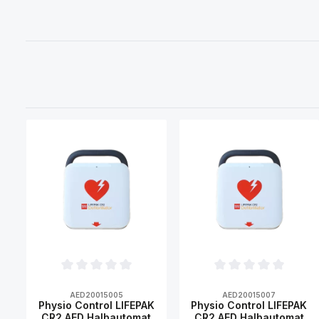
Durchschnittliche Bewertung von 0 von 5 Sternen
Durchschnittliche Bew
AED20015005
AED20015007
Physio Control LIFEPAK
Physio Control LIFEPAK
CR2 AED Halbautomat
CR2 AED Halbautomat