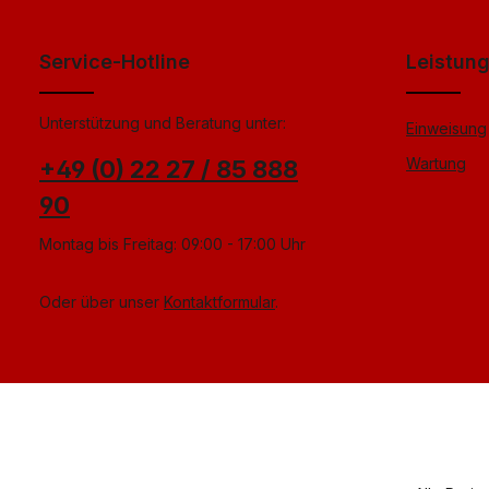
einverstanden.
*
Service-Hotline
Leistun
Unterstützung und Beratung unter:
Einweisung
Wartung
+49 (0) 22 27 / 85 888
90
Montag bis Freitag: 09:00 - 17:00 Uhr
Oder über unser
Kontaktformular
.