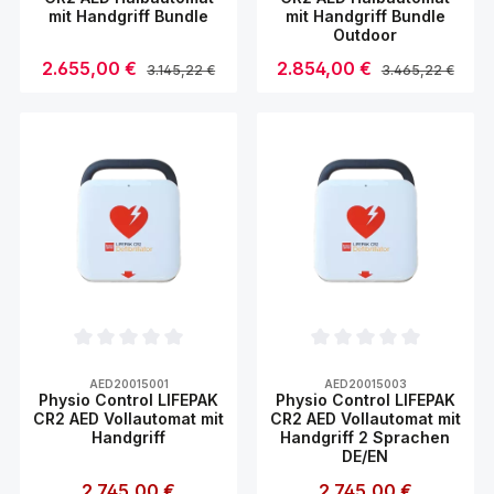
mit Handgriff Bundle
mit Handgriff Bundle
Outdoor
Verkaufspreis:
2.655,00 €
Verkaufspreis:
2.854,00 €
Regulärer Preis:
Regulärer Preis:
3.145,22 €
3.465,22 €
ten Wert ein oder benutze die Schaltfl
: Gib den gewünschten Wert ein oder be
Produkt Anzahl: Gib den gewünschte
Produkt Anzahl: 
ertung von 0 von 5 Sternen
Durchschnittliche Bewertung von 0 von 5 Sternen
Durchschnittliche Bewer
AED20015001
AED20015003
Physio Control LIFEPAK
Physio Control LIFEPAK
CR2 AED Vollautomat mit
CR2 AED Vollautomat mit
Handgriff
Handgriff 2 Sprachen
DE/EN
s:
Regulärer Preis:
2.745,00 €
Regulärer Preis:
2.745,00 €