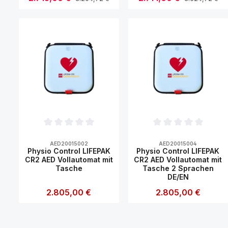
Produkt Anzahl: Gib den gewünsch
Produkt Anzahl
Durchschnittliche Bewertung von 0 von 5 Sternen
Durchschnittliche Bew
AED20015002
AED20015004
Physio Control LIFEPAK
Physio Control LIFEPAK
CR2 AED Vollautomat mit
CR2 AED Vollautomat mit
Tasche
Tasche 2 Sprachen
DE/EN
Regulärer Preis:
2.805,00 €
Regulärer Preis:
2.805,00 €
Produkt Anzahl: Gib den gewünsch
Produkt Anzahl