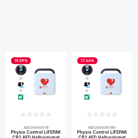
15.59
%
17.64
%
ertung von 0 von 5 Sternen
Durchschnittliche Bewertung von 0 von 5 Sternen
Durchschnittliche Bewer
AED20015007B
AED20015007BO
Physio Control LIFEPAK
Physio Control LIFEPAK
CR2 AED Halbautomat
CR2 AED Halbautomat