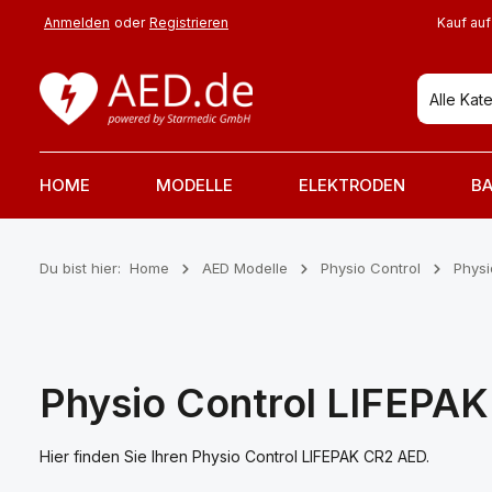
 Hauptinhalt springen
Zur Suche springen
Zur Hauptnavigation springen
Anmelden
oder
Registrieren
Kauf auf
Alle Kat
HOME
MODELLE
ELEKTRODEN
BA
Du bist hier:
Home
AED Modelle
Physio Control
Physi
Physio Control LIFEPA
Hier finden Sie Ihren Physio Control LIFEPAK CR2 AED.