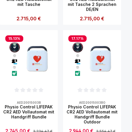
mit Tasche
mit Tasche 2 Sprachen
DE/EN
Regulärer Preis:
2.715,00 €
Regulärer Preis:
2.715,00 €
ächen um die Anzahl zu erhöhen oder z
nutze die Schaltflächen um die Anzahl
n Wert ein oder benutze die Schaltflä
Gib den gewünschten Wert ein oder ben
Produkt Anzahl: Gib den gewünschten
Produkt Anzahl: G
15.13
%
17.17
%
tung von 0 von 5 Sternen
Durchschnittliche Bewertung von 0 von 5 Sternen
Durchschnittliche Bewertun
AED20015003B
AED20015003BO
Physio Control LIFEPAK
Physio Control LIFEPAK
CR2 AED Vollautomat mit
CR2 AED Vollautomat mit
Handgriff Bundle
Handgriff Bundle
Outdoor
Verkaufspreis:
2.745,00 €
Verkaufspreis:
2.944,00 €
Regulärer Preis:
Regulärer Preis:
3.234,47 €
3.554,47 €