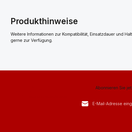
Produkthinweise
Weitere Informationen zur Kompatibilität, Einsatzdauer und Hal
gerne zur Verfügung.
Abonnieren Sie je
E-Mail-Adresse*
Datenschutz
Anti-Roboter-Verif
Die mit einem Stern (*) mark
Ich habe die
Datenschu
Hier k
genommen und die
AG