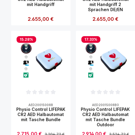
mit Handgriff
mit Handgriff 2
Sprachen DE/EN
Regulärer Preis:
2.655,00 €
Regulärer Preis:
2.655,00 €
Produkt Anzahl: Gib den gewünsch
Produkt Anzahl
15.28
%
17.33
%
Durchschnittliche Bewertung von 0 von 5 Sternen
Durchschnittliche Bew
AED20015008B
AED20015008BO
Physio Control LIFEPAK
Physio Control LIFEPAK
CR2 AED Halbautomat
CR2 AED Halbautomat
mit Tasche Bundle
mit Tasche Bundle
Outdoor
Verkaufspreis:
2.715,00 €
Verkaufspreis:
2.914,00 €
Regulärer Preis:
Regulärer Prei
3.204,72 €
3.524,72 €