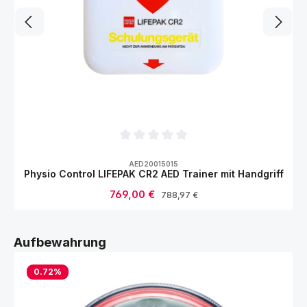
Durchschnittliche Bewertung von 0 von 5
AED20015015
Physio Control LIFEPAK CR2 AED Trainer mit Handgriff
Verkaufspreis:
769,00 €
Regulärer Preis:
788,97 €
Produktgalerie überspringen
Aufbewahrung
0.72
%