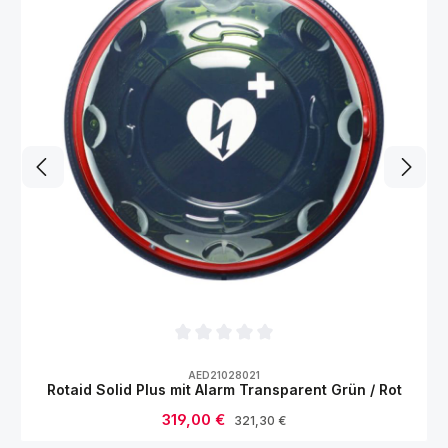
Durchschnittliche Bewertung von 0 von 5
AED21028021
Rotaid Solid Plus mit Alarm Transparent Grün / Rot
Verkaufspreis:
319,00 €
Regulärer Preis:
321,30 €