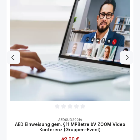
Durchschnittliche Bewertung von 0 von 5
AEDSUD20014
AED Einweisung gem. §11 MPBetreibV ZOOM Video
Konferenz (Gruppen-Event)
Regulärer Preis:
49,00 €