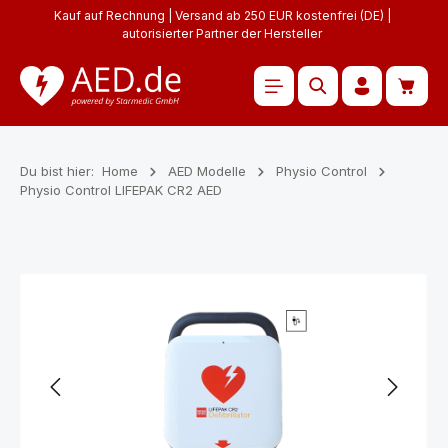
Kauf auf Rechnung | Versand ab 250 EUR kostenfrei (DE) |
Zum Hauptinhalt springen
autorisierter Partner der Hersteller
Waren
Du bist hier:
Home
AED Modelle
Physio Control
Physio Control LIFEPAK CR2 AED
Bildergalerie überspringen