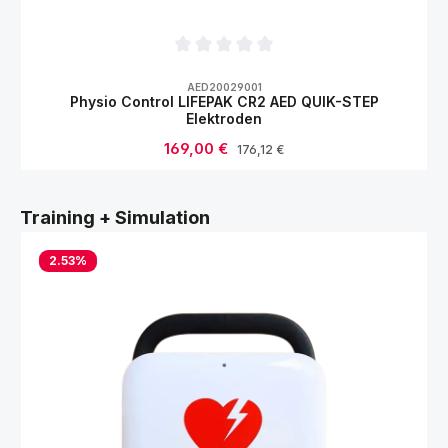
Durchschnittliche Bewertung von 0 von 5
AED20029001
Physio Control LIFEPAK CR2 AED QUIK-STEP
Elektroden
Verkaufspreis:
169,00 €
Regulärer Preis:
176,12 €
Produktgalerie überspringen
Training + Simulation
2.53
%