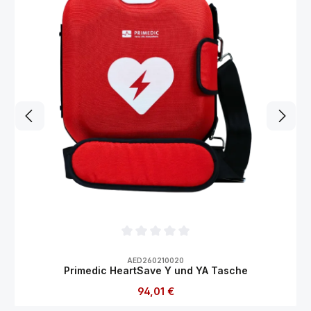
Durchschnittliche Bewertung von 0 von 5
AED260210020
Primedic HeartSave Y und YA Tasche
Regulärer Preis:
94,01 €