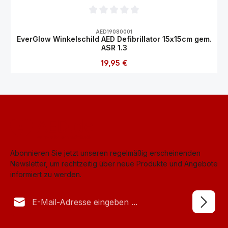
Durchschnittliche Bewertung von 0 von 5
AED19080001
EverGlow Winkelschild AED Defibrillator 15x15cm gem.
ASR 1.3
Regulärer Preis:
19,95 €
Abonnieren Sie jetzt unseren regelmäßig erscheinenden
Newsletter, um rechtzeitig über neue Produkte und Angebote
informiert zu werden.
E-Mail-Adresse*
Datenschutz