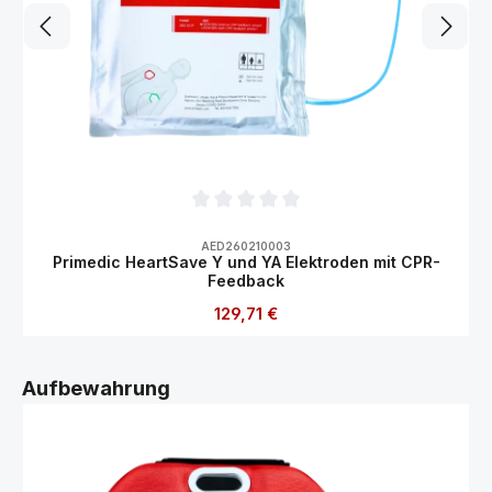
Durchschnittliche Bewertung von 0 von 5
AED260210003
Primedic HeartSave Y und YA Elektroden mit CPR-
Feedback
Regulärer Preis:
129,71 €
Produktgalerie überspringen
Aufbewahrung