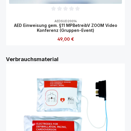
Durchschnittliche Bewertung von 0 von 5
AEDSUD20014
AED Einweisung gem. §11 MPBetreibV ZOOM Video
Konferenz (Gruppen-Event)
Regulärer Preis:
49,00 €
Produktgalerie überspringen
Verbrauchsmaterial