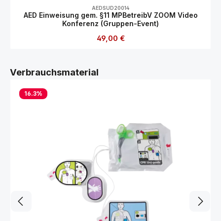
AEDSUD20014
AED Einweisung gem. §11 MPBetreibV ZOOM Video
Konferenz (Gruppen-Event)
Regulärer Preis:
49,00 €
Produktgalerie überspringen
Verbrauchsmaterial
16.3
%