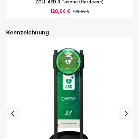
ZOLL AED 3 Tasche (Hardcase)
Verkaufspreis:
128,86 €
Regulärer Preis:
178,50 €
Produktgalerie überspringen
Kennzeichnung