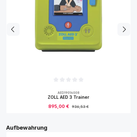
Durchschnittliche Bewertung von 0 von 5
AED19014008
ZOLL AED 3 Trainer
Verkaufspreis:
895,00 €
Regulärer Preis:
936,53 €
Produktgalerie überspringen
Aufbewahrung