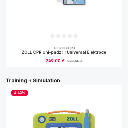
Durchschnittliche Bewertung von 0 von 5
AED20024061
ZOLL CPR Uni-padz III Universal Elektrode
Verkaufspreis:
249,00 €
Regulärer Preis:
297,50 €
Produktgalerie überspringen
Training + Simulation
4.43
%