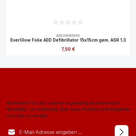
Durchschnittliche Bewertung von 0 von 5
AED20080005
EverGlow Folie AED Defibrillator 15x15cm gem. ASR 1.3
Regulärer Preis:
7,50 €
Abonnieren Sie jetzt unseren regelmäßig erscheinenden
Newsletter, um rechtzeitig über neue Produkte und Angebote
informiert zu werden.
E-Mail-Adresse*