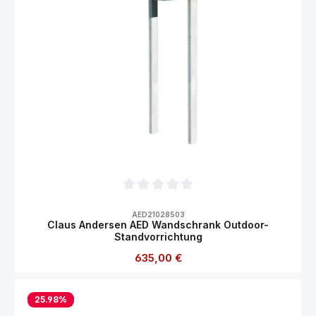
Durchschnittliche Bewertung von 0 von 5
AED21028503
Claus Andersen AED Wandschrank Outdoor-
Standvorrichtung
Regulärer Preis:
635,00 €
25.98
%