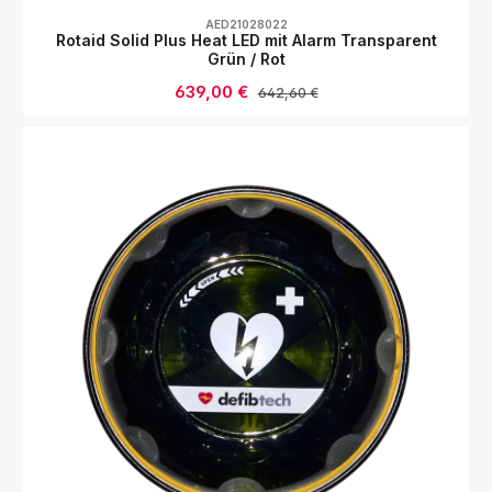
Durchschnittliche Bewertung von 0 von 5
AED21028022
Rotaid Solid Plus Heat LED mit Alarm Transparent
Grün / Rot
Verkaufspreis:
639,00 €
Regulärer Preis:
642,60 €