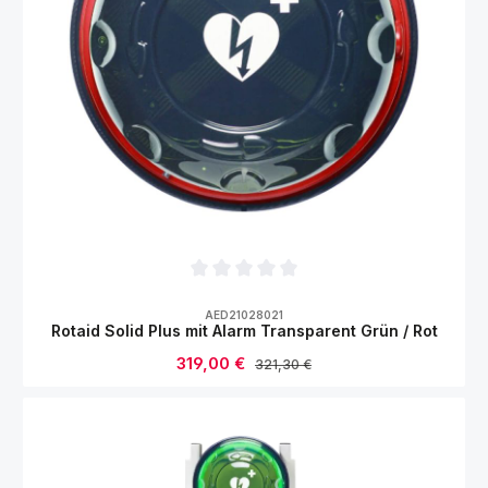
Durchschnittliche Bewertung von 0 von 5
AED21028021
Rotaid Solid Plus mit Alarm Transparent Grün / Rot
Verkaufspreis:
319,00 €
Regulärer Preis:
321,30 €