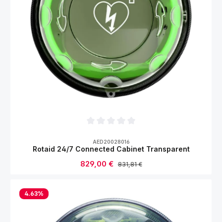
Durchschnittliche Bewertung von 0 von 5
AED20028016
Rotaid 24/7 Connected Cabinet Transparent
Verkaufspreis:
829,00 €
Regulärer Preis:
831,81 €
4.63
%