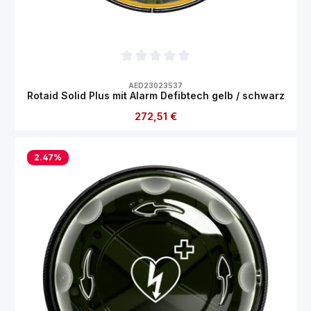
Durchschnittliche Bewertung von 0 von 5
AED23023537
Rotaid Solid Plus mit Alarm Defibtech gelb / schwarz
Regulärer Preis:
272,51 €
2.47
%