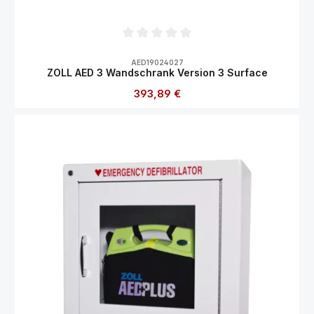
Durchschnittliche Bewertung von 0 von 5
AED19024027
ZOLL AED 3 Wandschrank Version 3 Surface
Regulärer Preis:
393,89 €