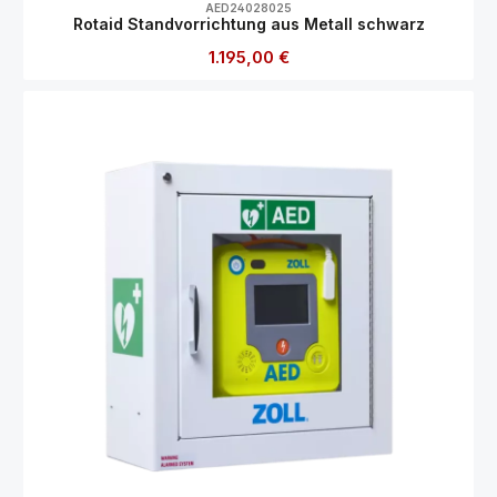
AED24028025
Rotaid Standvorrichtung aus Metall schwarz
Regulärer Preis:
1.195,00 €