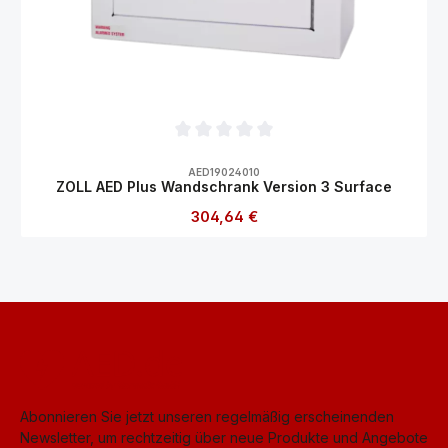
Durchschnittliche Bewertung von 0 von 5
AED19024010
ZOLL AED Plus Wandschrank Version 3 Surface
Regulärer Preis:
304,64 €
Abonnieren Sie jetzt unseren regelmäßig erscheinenden
Newsletter, um rechtzeitig über neue Produkte und Angebote