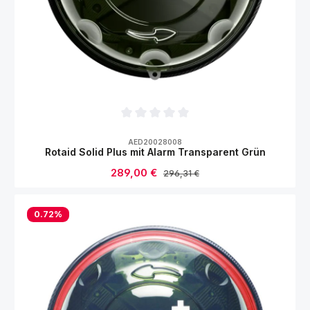
Durchschnittliche Bewertung von 0 von 5
AED20028008
Rotaid Solid Plus mit Alarm Transparent Grün
Verkaufspreis:
289,00 €
Regulärer Preis:
296,31 €
0.72
%