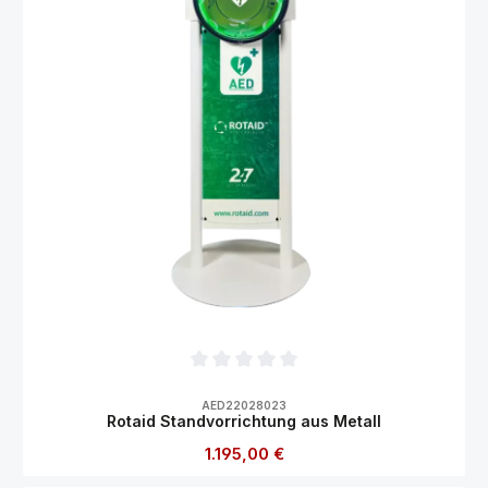
Durchschnittliche Bewertung von 0 von 5
AED22028023
Rotaid Standvorrichtung aus Metall
Regulärer Preis:
1.195,00 €