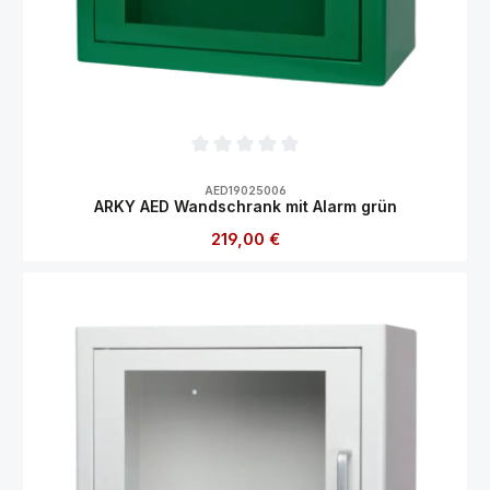
Durchschnittliche Bewertung von 0 von 5
AED19025006
ARKY AED Wandschrank mit Alarm grün
Regulärer Preis:
219,00 €