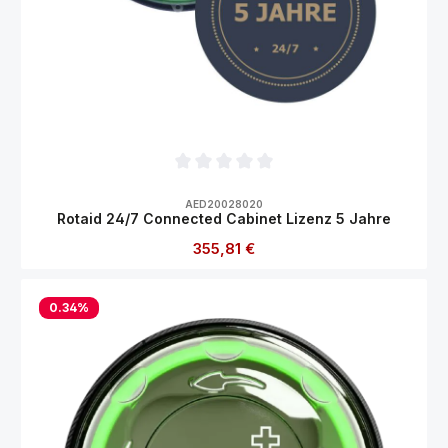
Durchschnittliche Bewertung von 0 von 5
AED20028020
Rotaid 24/7 Connected Cabinet Lizenz 5 Jahre
Regulärer Preis:
355,81 €
0.34
%