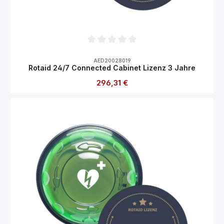
Durchschnittliche Bewertung von 0 von 5
AED20028019
Rotaid 24/7 Connected Cabinet Lizenz 3 Jahre
Regulärer Preis:
296,31 €