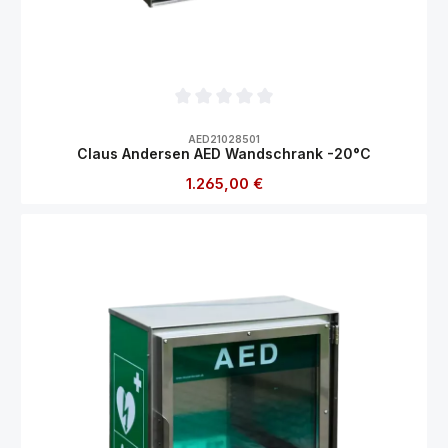
Durchschnittliche Bewertung von 0 von 5
AED21028501
Claus Andersen AED Wandschrank -20°C
Regulärer Preis:
1.265,00 €