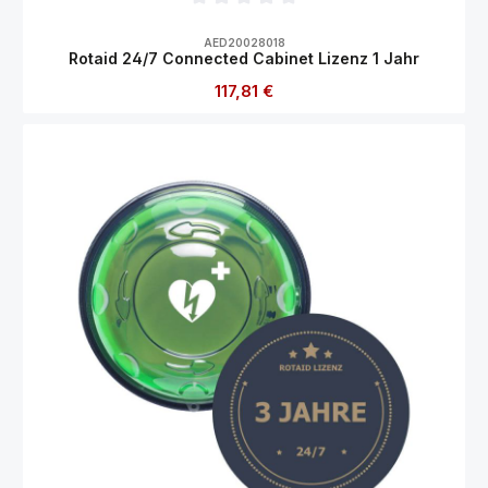
Durchschnittliche Bewertung von 0 von 5
AED20028018
Rotaid 24/7 Connected Cabinet Lizenz 1 Jahr
Regulärer Preis:
117,81 €