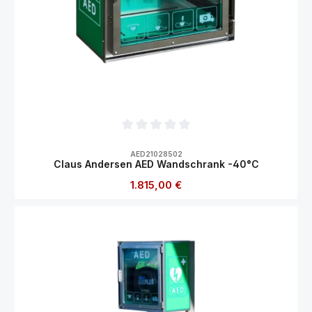
Durchschnittliche Bewertung von 0 von 5
AED21028502
Claus Andersen AED Wandschrank -40°C
Regulärer Preis:
1.815,00 €