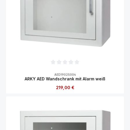
Durchschnittliche Bewertung von 0 von 5
AED19025004
ARKY AED Wandschrank mit Alarm weiß
Regulärer Preis:
219,00 €