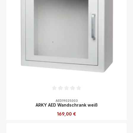
Durchschnittliche Bewertung von 0 von 5
AED19025003
ARKY AED Wandschrank weiß
Regulärer Preis:
169,00 €