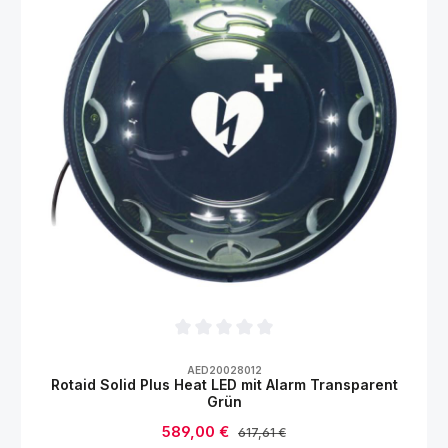
Durchschnittliche Bewertung von 0 von 5
AED20028012
Rotaid Solid Plus Heat LED mit Alarm Transparent
Grün
Verkaufspreis:
589,00 €
Regulärer Preis:
617,61 €