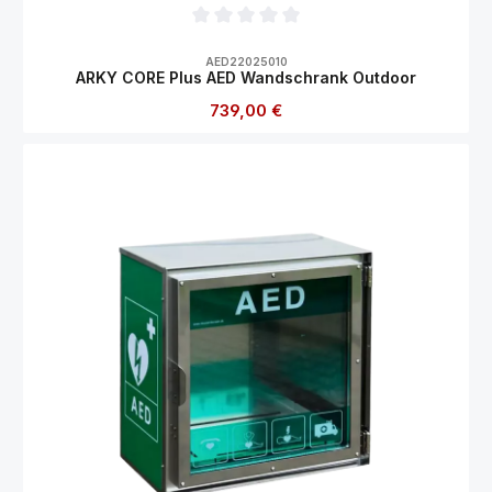
Durchschnittliche Bewertung von 0 von 5
AED22025010
ARKY CORE Plus AED Wandschrank Outdoor
Regulärer Preis:
739,00 €