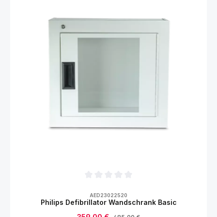
Durchschnittliche Bewertung von 0 von 5
AED23022520
Philips Defibrillator Wandschrank Basic
Verkaufspreis:
Regulärer Preis: