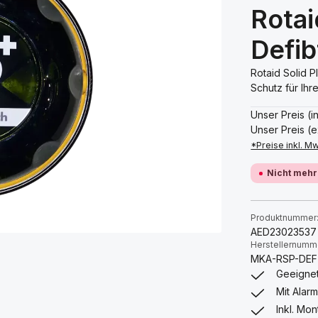
Rotai
Defib
Rotaid Solid P
Schutz für Ihr
Unser Preis (i
Unser Preis (e
*Preise inkl. M
Nicht mehr
Produktnummer
AED23023537
Herstellernumm
MKA-RSP-DEF
Geeignet
Mit Alarm
Inkl. Mo