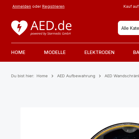
 Hauptinhalt springen
Zur Suche springen
Zur Hauptnavigation springen
Anmelden
oder
Registrieren
Kauf auf
Alle Kat
HOME
MODELLE
ELEKTRODEN
BA
Du bist hier:
Home
AED Aufbewahrung
AED Wandschrän
Bildergalerie überspringen