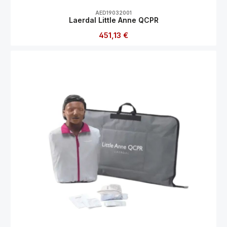
Durchschnittliche Bewertung von 0 von 5
AED19032001
Laerdal Little Anne QCPR
Regulärer Preis:
451,13 €