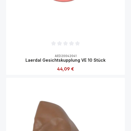
Durchschnittliche Bewertung von 0 von 5
AED20042041
Laerdal Gesichtskupplung VE 10 Stück
Regulärer Preis:
44,09 €