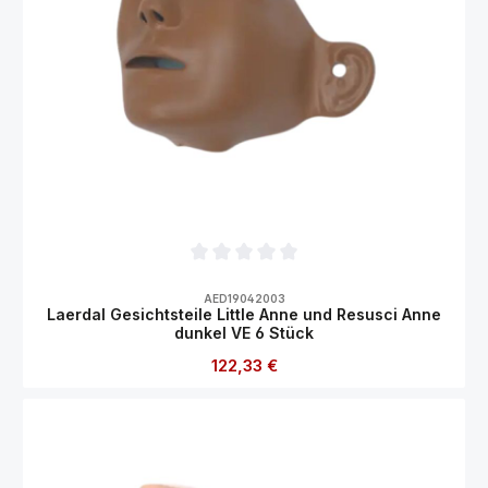
Durchschnittliche Bewertung von 0 von 5
AED19042003
Laerdal Gesichtsteile Little Anne und Resusci Anne
dunkel VE 6 Stück
Regulärer Preis:
122,33 €