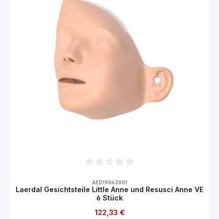
Durchschnittliche Bewertung von 0 von 5
AED19042001
Laerdal Gesichtsteile Little Anne und Resusci Anne VE
6 Stück
Regulärer Preis:
122,33 €