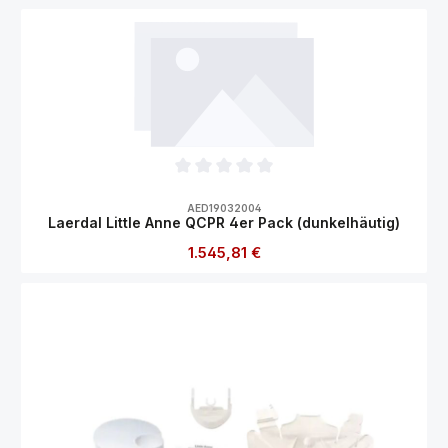
Durchschnittliche Bewertung von 0 von 5
AED19032004
Laerdal Little Anne QCPR 4er Pack (dunkelhäutig)
Regulärer Preis:
1.545,81 €