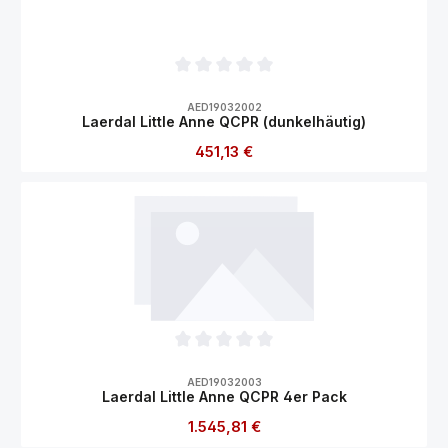
Durchschnittliche Bewertung von 0 von 5
AED19032002
Laerdal Little Anne QCPR (dunkelhäutig)
Regulärer Preis:
451,13 €
Durchschnittliche Bewertung von 0 von 5
AED19032003
Laerdal Little Anne QCPR 4er Pack
Regulärer Preis:
1.545,81 €