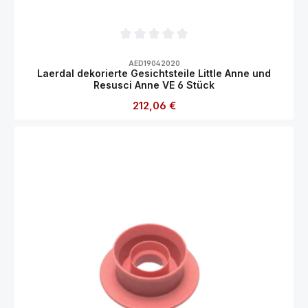
Durchschnittliche Bewertung von 0 von 5
AED19042020
Laerdal dekorierte Gesichtsteile Little Anne und
Resusci Anne VE 6 Stück
Regulärer Preis:
212,06 €