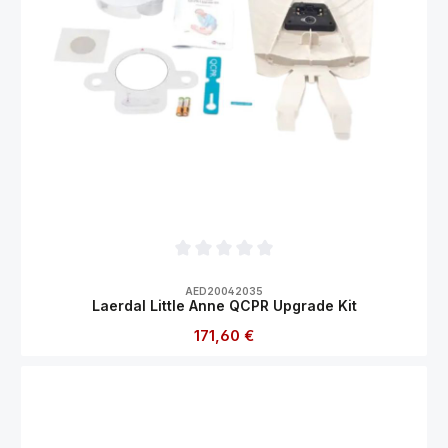
Durchschnittliche Bewertung von 0 von 5
AED20042035
Laerdal Little Anne QCPR Upgrade Kit
Regulärer Preis:
171,60 €