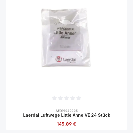
Durchschnittliche Bewertung von 0 von 5
AED19042005
Laerdal Luftwege Little Anne VE 24 Stück
Regulärer Preis:
145,89 €