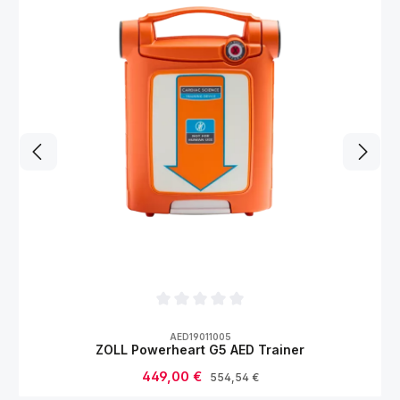
Durchschnittliche Bewertung von 0 von 5
AED19011005
ZOLL Powerheart G5 AED Trainer
Verkaufspreis:
449,00 €
Regulärer Preis:
554,54 €