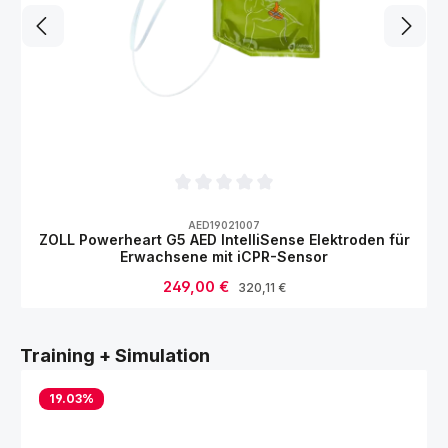
Durchschnittliche Bewertung von 0 von 5
AED19021007
ZOLL Powerheart G5 AED IntelliSense Elektroden für
Erwachsene mit iCPR-Sensor
Verkaufspreis:
249,00 €
Regulärer Preis:
320,11 €
Produktgalerie überspringen
Training + Simulation
19.03
%