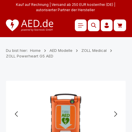
Kauf auf Rechnung | Versand ab 250 EUR kostenfrei (DE) |
Zum Hauptinhalt springen
autorisierter Partner der Hersteller
Waren
Du bist hier:
Home
AED Modelle
ZOLL Medical
ZOLL Powerheart G5 AED
Bildergalerie überspringen