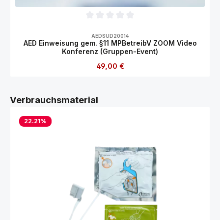
Durchschnittliche Bewertung von 0 von 5
AEDSUD20014
AED Einweisung gem. §11 MPBetreibV ZOOM Video
Konferenz (Gruppen-Event)
Regulärer Preis:
49,00 €
Produktgalerie überspringen
Verbrauchsmaterial
22.21
%