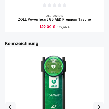
Durchschnittliche Bewertung von 0 von 5
AED19021015
ZOLL Powerheart G5 AED Premium Tasche
Verkaufspreis:
149,00 €
Regulärer Preis:
159,46 €
Produktgalerie überspringen
Kennzeichnung